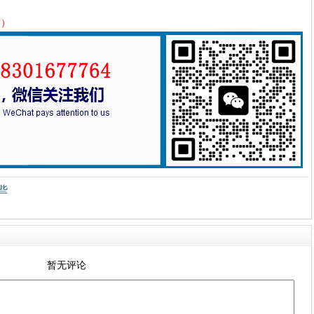
时）
些
暂无评论