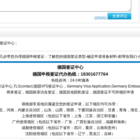
(
0
/500)
签证中心
|
单几步带您办理德国申根签证：了解您的德国签证类型-确定申请准备材料-邮寄给我们-付
德国签证中心
德国申根签证
代
办热线：18301677764
热线咨询：24小时服务
Scontact,德国VFS签证中心，Germany Visa Application,Germany
商务签证，德国探亲访友签证，德国其他因私签证，德国签证不可跨领区申请
请根据常居地归属递交您的签证申请，以下领区均可办理：
北，河南，内蒙古自治区，山东，山西，陕西，宁夏回族自治区，甘肃，青海，湖北
上海使馆领区（包括以下省市：上海，江苏，浙江和安徽）
广州使馆领区（包括以下省市：广东，广西壮族自治区，福建和海南）
成都使馆领区（包括以下省市：四川，重庆，云南和贵州）
沈阳使馆领区（包括以下省市：辽宁，黑龙江，吉林）