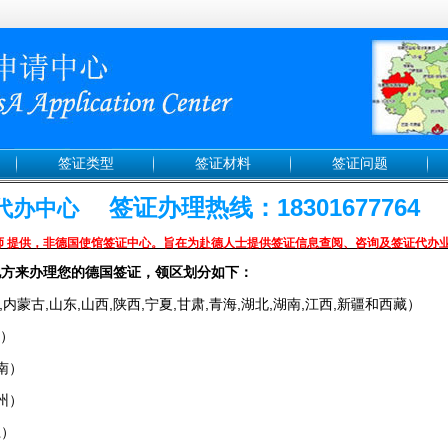
签证类型
签证材料
签证问题
签证办理热线：18301677764
证代办中心
师 提供，非德国使馆签证中心。旨在为赴德人士提供签证信息查阅、咨询及签证代办
地方来办理您的德国签证，领区划分如下：
内蒙古,山东,山西,陕西,宁夏,甘肃,青海,湖北,湖南,江西,新疆和西藏）
徽）
南）
州）
江）