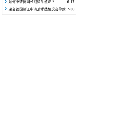
办？
如何申请德国长期留学签证？
6-17
递交德国签证申请后哪些情况会导致
7-30
出签慢？