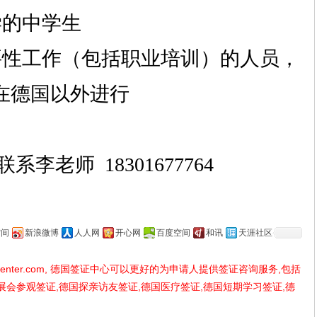
学的中学生
必要性工作（包括职业培训）的人员，
在德国以外进行
联系李老师
18301677764
空间
新浪微博
人人网
开心网
百度空间
和讯
天涯社区
center.com
, 德国签证中心可以更好的为申请人提供签证咨询服务,包括
展会参观签证,德国探亲访友签证,德国医疗签证,德国短期学习签证,德