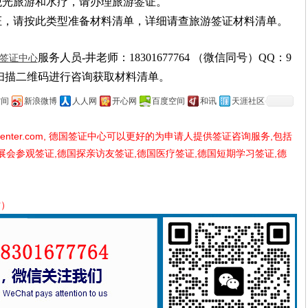
观光旅游和水疗，请办理旅游签证。
证，请按此类型准备材料清单，详细请查旅游签证材料清单。
服务人员
-井老师：18301677764 （微信同号）QQ：
9
签证中心
扫描二维码进行咨询获取材料清单。
空间
新浪微博
人人网
开心网
百度空间
和讯
天涯社区
center.com
, 德国签证中心可以更好的为申请人提供签证咨询服务,包括
展会参观签证,德国探亲访友签证,德国医疗签证,德国短期学习签证,德
时）