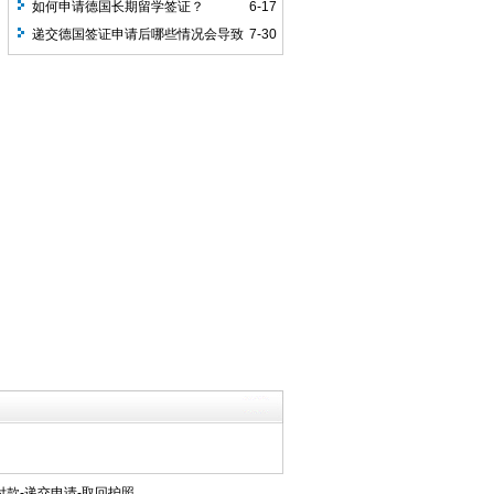
办？
如何申请德国长期留学签证？
6-17
递交德国签证申请后哪些情况会导致
7-30
出签慢？
款-递交申请-取回护照