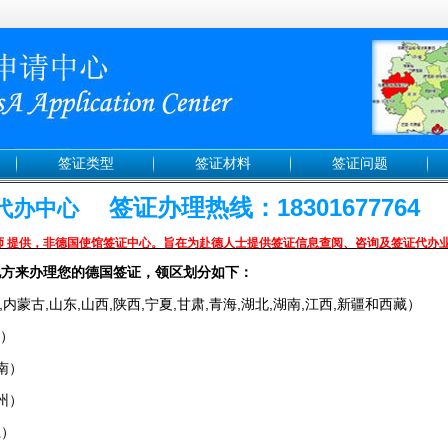
签证类型
签证材料
签证问题
签证办理热线：18301677764
证代办中心
师 提供，非德国使馆签证中心。旨在为赴德人士提供签证信息查阅、咨询及签证代办
地方来办理您的德国签证，领区划分如下：
内蒙古,山东,山西,陕西,宁夏,甘肃,青海,湖北,湖南,江西,新疆和西藏）
徽）
南）
州）
江）